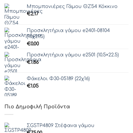
Μπομπονιέρες Γάμου ΘZ54 Κόκκινο
€
2.17
Προσκλητήρια γάμου e2401-08104
(16χ21.5)
€
0.00
Προσκλητήρια γάμου e2501 (10.5×22.5)
€
1.86
Φάκελοι Φ30-05189 (22χ16)
€
1.05
Πιο Δημοφιλή Προϊόντα
ΣGSTP4809 Στέφανα γάμου