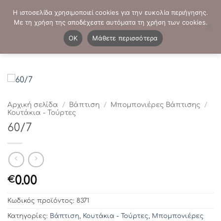
Μετάβαση
ΤΗΛΕΦΩΝΙΚΕΣ ΠΑΡΑΓΓΕΛΙΕΣ:
2103819413
-
2103821941
Η ιστοσελίδα χρησιμοποιεί cookies για την ευκολία περιήγησης.
στο
Με τη χρήση της αποδέχεστε αυτόματα τη χρήση των cookies.
περιεχόμενο
0
OK
Μάθετε περισσότερα
Αρχική σελίδα
/
Βάπτιση
/
Μπομπονιέρες Βάπτισης
/
Κουτάκια - Τούρτες
60/7
0.00
€
Κωδικός προϊόντος:
8371
Κατηγορίες:
Βάπτιση
,
Κουτάκια - Τούρτες
,
Μπομπονιέρες