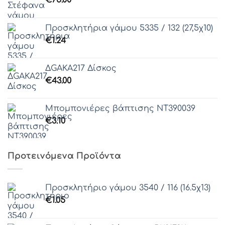
€
75.00
Προσκλητήρια γάμου 5335 / 132 (27,5χ10)
€
1.24
ΔGAKA217 Δίσκος
€
43.00
Μπομπονιέρες βάπτισης ΝΤ390039
€
3.10
Προτεινόμενα Προϊόντα
Προσκλητήριο γάμου 3540 / 116 (16.5χ13)
€
1.05