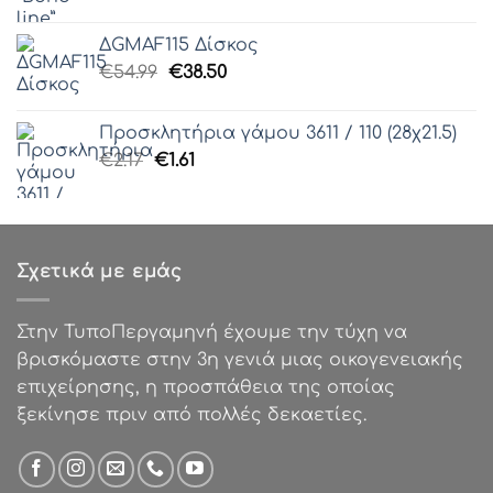
price
τρέχουσα
was:
τιμή
ΔGMAF115 Δίσκος
€54.99.
είναι:
Original
Η
€
54.99
€
38.50
€44.00.
price
τρέχουσα
was:
τιμή
Προσκλητήρια γάμου 3611 / 110 (28χ21.5)
€54.99.
είναι:
Original
Η
€
2.17
€
1.61
€38.50.
price
τρέχουσα
was:
τιμή
€2.17.
είναι:
€1.61.
Σχετικά με εμάς
Στην ΤυποΠεργαμηνή έχουμε την τύχη να
βρισκόμαστε στην 3η γενιά μιας οικογενειακής
επιχείρησης, η προσπάθεια της οποίας
ξεκίνησε πριν από πολλές δεκαετίες.