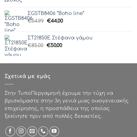
price
τρέχουσα
was:
τιμή
ΣGSTB8406 “Boho line”
€54.99.
είναι:
Original
Η
€
54.99
€
44.00
€38.50.
price
τρέχουσα
was:
τιμή
ΣΤ21850Ε Στέφανα γάμου
€54.99.
είναι:
Original
Η
€
85.00
€
50.00
€44.00.
price
τρέχουσα
was:
τιμή
€85.00.
είναι:
€50.00.
Σχετικά με εμάς
Στην ΤυποΠεργαμηνή έχουμε την τύχη να
βρισκόμαστε στην 3η γενιά μιας οικογενειακής
επιχείρησης, η προσπάθεια της οποίας
ξεκίνησε πριν από πολλές δεκαετίες.