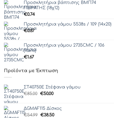
Προσκλητήρια βάπτισης ΒΜΠ74
ΠΕΙΡΑΤΗΣ (18χ12)
€
0.74
Προσκλητήρια γάμου 5538s / 109 (14x20)
€
0.87
Προσκλητήρια γάμου 2735CMC / 106
(16x16)
€
1.67
Προϊόντα με Έκπτωση
ΣΤ40750Ε Στέφανα γάμου
Original
Η
€
85.00
€
50.00
price
τρέχουσα
was:
τιμή
ΔGMAF115 Δίσκος
€85.00.
είναι:
Original
Η
€
54.99
€
38.50
€50.00.