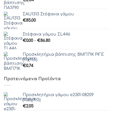
€
2.84
ΣAU1313 Στέφανα γάμου
€
85.00
Στέφανα γάμου ΣL446
Price
€
0.00
–
€
86.80
range:
€0.00
Προσκλητήρια βάπτισης ΒΜΠ71Κ ΡΙΓΕ
through
(17χ11,5)
€86.80
€
0.74
Προτεινόμενα Προϊόντα
Προσκλητήρια γάμου e2301-08209
(13.5χ19.5)
€
2.05