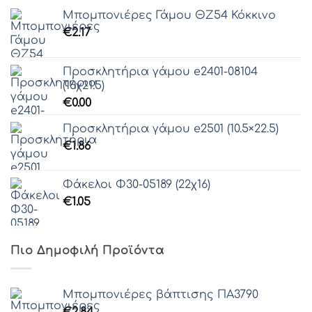
Μπομπονιέρες Γάμου ΘZ54 Κόκκινο
€
2.17
Προσκλητήρια γάμου e2401-08104
(16χ21.5)
€
0.00
Προσκλητήρια γάμου e2501 (10.5×22.5)
€
1.86
Φάκελοι Φ30-05189 (22χ16)
€
1.05
Πιο Δημοφιλή Προϊόντα
Μπομπονιέρες βάπτισης ΠΑ3790