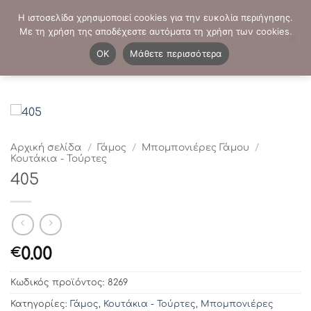
Μετάβαση
ΤΗΛΕΦΩΝΙΚΕΣ ΠΑΡΑΓΓΕΛΙΕΣ:
2103819413
-
2103821941
Η ιστοσελίδα χρησιμοποιεί cookies για την ευκολία περιήγησης.
στο
Με τη χρήση της αποδέχεστε αυτόματα τη χρήση των cookies.
περιεχόμενο
0
OK
Μάθετε περισσότερα
Αρχική σελίδα
/
Γάμος
/
Μπομπονιέρες Γάμου
/
Κουτάκια - Τούρτες
405
0.00
€
Κωδικός προϊόντος:
8269
Κατηγορίες:
Γάμος
,
Κουτάκια - Τούρτες
,
Μπομπονιέρες