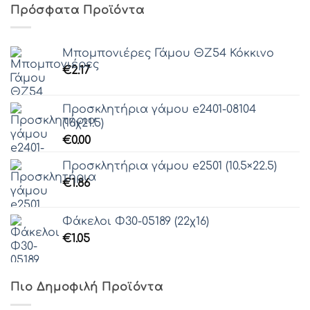
Πρόσφατα Προϊόντα
Μπομπονιέρες Γάμου ΘZ54 Κόκκινο
€
2.17
Προσκλητήρια γάμου e2401-08104
(16χ21.5)
€
0.00
Προσκλητήρια γάμου e2501 (10.5×22.5)
€
1.86
Φάκελοι Φ30-05189 (22χ16)
€
1.05
Πιο Δημοφιλή Προϊόντα