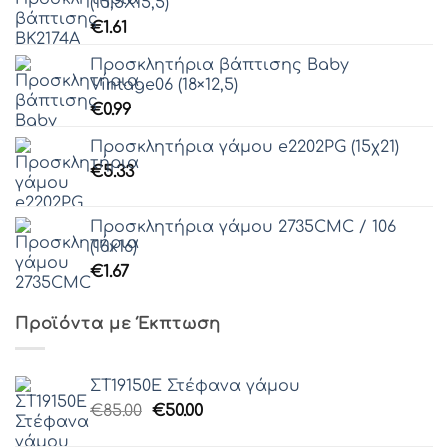
(15,5Χ15,5)
€
1.61
Προσκλητήρια βάπτισης Baby
Vintage06 (18×12,5)
€
0.99
Προσκλητήρια γάμου e2202PG (15χ21)
€
5.33
Προσκλητήρια γάμου 2735CMC / 106
(16x16)
€
1.67
Προϊόντα με Έκπτωση
ΣΤ19150Ε Στέφανα γάμου
Original
Η
€
85.00
€
50.00
price
τρέχουσα