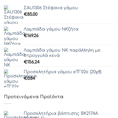
ΣAU1306 Στέφανα γάμου
€
85.00
Λαμπάδα γάμου ΝΚζήτα
€
169.26
Λαμπάδα γάμου ΝΚ παράλληλη με
στρογγυλά κενά
€
156.24
Προσκλητήρια γάμου eΤΓ02ε (20χ8)
€
0.84
Προτεινόμενα Προϊόντα
Προσκλητήρια βάπτισης ΒΚ2174Α