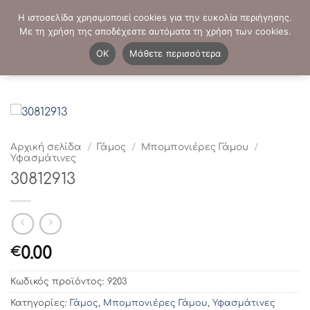
Μετάβαση
ΤΗΛΕΦΩΝΙΚΕΣ ΠΑΡΑΓΓΕΛΙΕΣ:
2103819413
-
2103821941
Η ιστοσελίδα χρησιμοποιεί cookies για την ευκολία περιήγησης.
στο
Με τη χρήση της αποδέχεστε αυτόματα τη χρήση των cookies.
περιεχόμενο
0
OK
Μάθετε περισσότερα
Αρχική σελίδα
/
Γάμος
/
Μπομπονιέρες Γάμου
/
Υφασμάτινες
30812913
0.00
€
Κωδικός προϊόντος:
9203
Κατηγορίες:
Γάμος
,
Μπομπονιέρες Γάμου
,
Υφασμάτινες