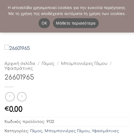
Μετάβαση
ΤΗΛΕΦΩΝΙΚΕΣ ΠΑΡΑΓΓΕΛΙΕΣ:
2103819413
-
2103821941
Η ιστοσελίδα χρησιμοποιεί cookies για την ευκολία περιήγησης.
στο
Με τη χρήση της αποδέχεστε αυτόματα τη χρήση των cookies.
περιεχόμενο
0
OK
Μάθετε περισσότερα
Αρχική σελίδα
/
Γάμος
/
Μπομπονιέρες Γάμου
/
Υφασμάτινες
26601965
0.00
€
Κωδικός προϊόντος:
9132
Κατηγορίες:
Γάμος
,
Μπομπονιέρες Γάμου
,
Υφασμάτινες