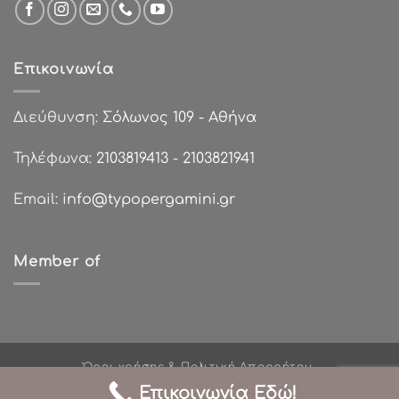
Επικοινωνία
Διεύθυνση:
Σόλωνος 109 - Αθήνα
Τηλέφωνα:
2103819413
-
2103821941
Email:
info@typopergamini.gr
Member of
Όροι χρήσης & Πολιτική Απορρήτου
Πολιτικές Επιστροφών
Τρόποι Πληρωμής
Επικοινωνία Εδώ!
Σχετικά με εμάς
Χονδρική Πώληση
Επικοινωνία