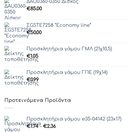
ΔAU0360-0350 Δίσκος
€
85.00
ΣGSTE7258 “Economy line”
€
50.00
Προσκλητήρια γάμου ΓΜΛ (21χ10,5)
€
1.05
Προσκλητήρια γάμου ΓΠΕ (19χ14)
€
0.99
Προτεινόμενα Προϊόντα
Προσκλητήρια γάμου e35-04142 (23x17)
Price
€
1.74
–
€
2.36