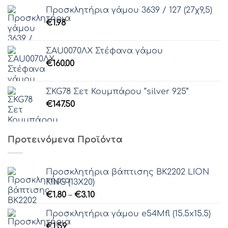
Προσκλητήρια γάμου 3639 / 127 (27χ9,5)
€
1.98
ΣAU0070ΛΧ Στέφανα γάμου
€
160.00
ΣKG78 Σετ Κουμπάρου “silver 925”
€
147.50
Προτεινόμενα Προϊόντα
Προσκλητήρια βάπτισης ΒΚ2202 LION
KING (13Χ20)
Price
€
1.80
–
€
3.10
range:
Προσκλητήρια γάμου e54Μfl (15.5x15.5)
€1.80
€
1.59
through