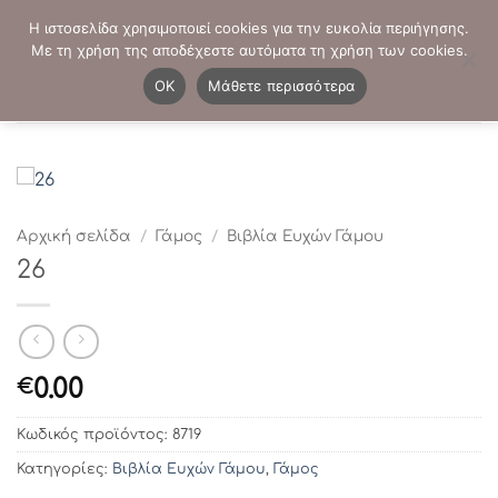
Μετάβαση
ΤΗΛΕΦΩΝΙΚΕΣ ΠΑΡΑΓΓΕΛΙΕΣ:
2103819413
-
2103821941
Η ιστοσελίδα χρησιμοποιεί cookies για την ευκολία περιήγησης.
στο
Με τη χρήση της αποδέχεστε αυτόματα τη χρήση των cookies.
περιεχόμενο
0
OK
Μάθετε περισσότερα
Αρχική σελίδα
/
Γάμος
/
Βιβλία Ευχών Γάμου
26
0.00
€
Κωδικός προϊόντος:
8719
Κατηγορίες:
Βιβλία Ευχών Γάμου
,
Γάμος