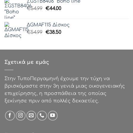
ΣGSTB8406 “Boho line”
€85.00.
είναι:
Original
Η
€
54.99
€
44.00
€50.00.
price
τρέχουσα
was:
τιμή
ΔGMAF115 Δίσκος
€54.99.
είναι:
Original
Η
€
54.99
€
38.50
€44.00.
price
τρέχουσα
was:
τιμή
€54.99.
είναι:
€38.50.
Σχετικά με εμάς
Στην ΤυποΠεργαμηνή έχουμε την τύχη να
βρισκόμαστε στην 3η γενιά μιας οικογενειακής
επιχείρησης, η προσπάθεια της οποίας
ξεκίνησε πριν από πολλές δεκαετίες.