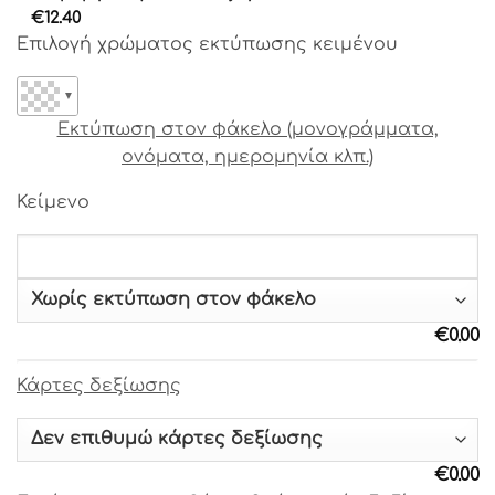
Γραμματοσειρά 17
€
12.40
Επιλογή χρώματος εκτύπωσης κειμένου
Γραμματοσειρά 18
▼
Γραμματοσειρά 19
Εκτύπωση στον φάκελο (μονογράμματα,
ονόματα, ημερομηνία κλπ.)
Γραμματοσειρά 20
Κείμενο
Γραμματοσειρά 21
Γραμματοσειρά 22
€
0.00
Γραμματοσειρά 23
Κάρτες δεξίωσης
Γραμματοσειρά 24
Γραμματοσειρά 25
€
0.00