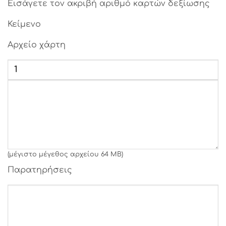
Εισάγετε τον ακριβή αριθμό καρτών δεξίωσης
Γραμματοσειρά 26
Κείμενο
Γραμματοσειρά 27
Αρχείο χάρτη
Γραμματοσειρά 28
Γραμματοσειρά 29
Γραμματοσειρά 30
Γραμματοσειρά 31
(μέγιστο μέγεθος αρχείου 64 MB)
Παρατηρήσεις
Γραμματοσειρά 32
Γραμματοσειρά 33