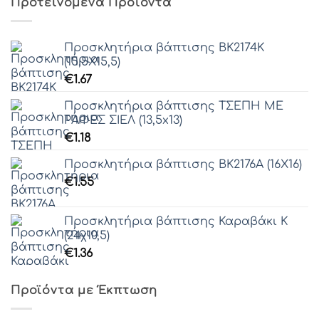
Προτεινόμενα Προϊόντα
Γραμματοσειρά 51
Προσκλητήρια βάπτισης ΒΚ2174Κ
(15,5Χ15,5)
Γραμματοσειρά 52
€
1.67
Προσκλητήρια βάπτισης ΤΣΕΠΗ ΜΕ
ΡΑΦΕΣ ΣΙΕΛ (13,5x13)
Γραμματοσειρά 53
€
1.18
Προσκλητήρια βάπτισης ΒΚ2176Α (16Χ16)
€
1.55
Γραμματοσειρά 54
Προσκλητήρια βάπτισης Καραβάκι Κ
Γραμματοσειρά 55
(24χ10,5)
€
1.36
Γραμματοσειρά 56
Προϊόντα με Έκπτωση
Γραμματοσειρά 57