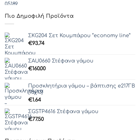
Γραμματοσειρά 43
Πιο Δημοφιλή Προϊόντα
Γραμματοσειρά 44
ΣΚG204 Σετ Κουμπάρου “economy line”
€
93.74
Γραμματοσειρά 45
ΣAU0660 Στέφανα γάμου
€
160.00
Γραμματοσειρά 46
Προσκλητήρια γάμου – βάπτισης e217ΓΒ
Γραμματοσειρά 47
(18χ13)
€
1.64
Γραμματοσειρά 48
ΣGSTP4616 Στέφανα γάμου
Γραμματοσειρά 49
€
77.50
Γραμματοσειρά 50