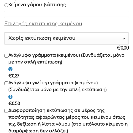
Κείμενα γάμου-βάπτισης
Γραμματοσειρά 8
Επιλογές εκτύπωσης κειμένου
Γραμματοσειρά 9
Γραμματοσειρά 10
€
0.00
Γραμματοσειρά 11
Ανάγλυφα γράμματα (κειμένου) (Συνδυάζεται μόνο
με την απλή εκτύπωση)
Γραμματοσειρά 12
€
0.37
Γραμματοσειρά 13
Ανάγλυφα γκλίτερ γράμματα (κειμένου)
(Συνδυάζεται μόνο με την απλή εκτύπωση)
Γραμματοσειρά 14
€
0.50
Γραμματοσειρά 15
Διαφοροποίηση εκτύπωσης σε μέρος της
ποσότητας αφαιρώντας μέρος του κειμένου όπως
Γραμματοσειρά 16
π.χ. δεξίωση ή λίστα γάμου (στο υπόλοιπο κέιμενο η
διαμόρφωση δεν αλλάζει)