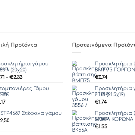
ιλή Προϊόντα
Προτεινόμενα Προϊόν
οσκλητήρια γάμου
Προσκλητήρια 
801λ (20χ20)
ΒΜΠ75 ΓΟΡΓΟΝΑ 
Price
.71
–
€
2.33
€
0.74
range:
ομπονιέρες Γάμου
Προσκλητήρια 
€1.71
Ζ33
/ 115 (21.5χ19)
through
.17
€
1.74
€2.33
STP4689 Στέφανα γάμου
Προσκλητήρια 
ΒΚ56Α ΚΟΡΩΝΑ (
2.50
€
1.55