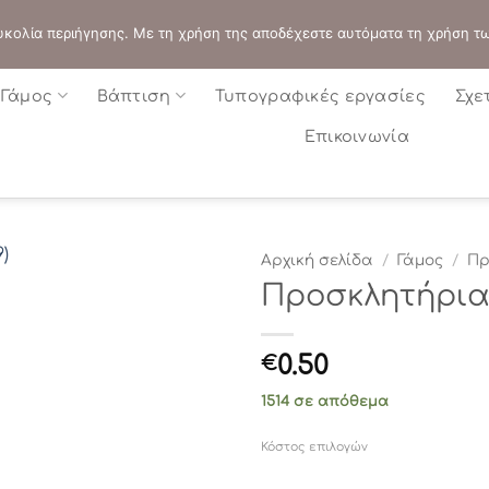
ΔΙΕΥΘΥΝΣΗ:
ΣΟΛΩΝΟΣ 109 - ΑΘΗΝΑ
 ευκολία περιήγησης. Με τη χρήση της αποδέχεστε αυτόματα τη χρήση τ
Γάμος
Βάπτιση
Τυπογραφικές εργασίες
Σχε
Επικοινωνία
Αρχική σελίδα
/
Γάμος
/
Πρ
Προσκλητήρια γ
0.50
€
1514 σε απόθεμα
Κόστος επιλογών