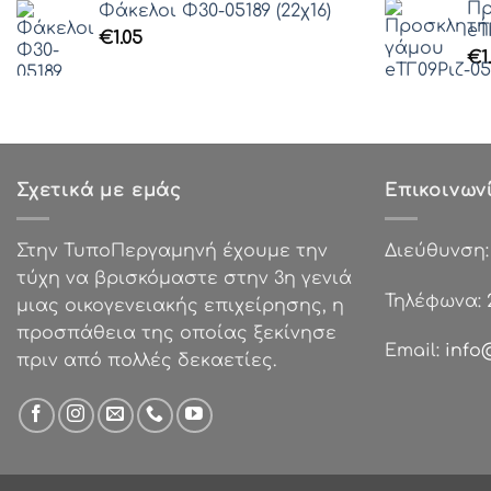
Γραμματοσειρά 41
Πρ
Φάκελοι Φ30-05189 (22χ16)
eΤ
Γραμματοσειρά 42
€
1.05
€
1
Γραμματοσειρά 43
Γραμματοσειρά 44
Γραμματοσειρά 45
Γραμματοσειρά 46
Γραμματοσειρά 47
Σχετικά με εμάς
Επικοινων
Γραμματοσειρά 48
Γραμματοσειρά 49
Στην ΤυποΠεργαμηνή έχουμε την
Διεύθυνση
Γραμματοσειρά 50
τύχη να βρισκόμαστε στην 3η γενιά
Γραμματοσειρά 51
Τηλέφωνα:
μιας οικογενειακής επιχείρησης, η
Γραμματοσειρά 52
προσπάθεια της οποίας ξεκίνησε
Γραμματοσειρά 53
Email:
info
πριν από πολλές δεκαετίες.
Γραμματοσειρά 54
Γραμματοσειρά 55
Γραμματοσειρά 56
Γραμματοσειρά 57
Γραμματοσειρά 58