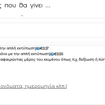
 την απλή εκτύπωση)
€
0.37
μόνο με την απλή εκτύπωση)
€
0.50
φαιρώντας μέρος του κειμένου όπως π.χ. δεξίωση ή λίσ
ονόματα, ημερομηνία κλπ.)