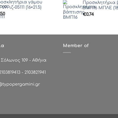
οσκλητήρια γάμου
Προσκλητήρια 
Γ09Ριζ-05111 (16×21.5)
ΒΜΠ16 ΜΠΛΕ (18
.50
€
0.74
ία
Member of
:
Σόλωνος 109 - Αθήνα
2103819413
-
2103821941
@typopergamini.gr