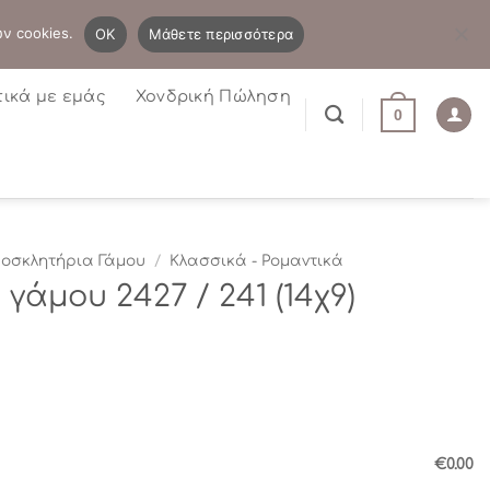
B2B
Η λίστα μου
Newsletter
ων cookies.
OK
Μάθετε περισσότερα
τικά με εμάς
Χονδρική Πώληση
0
οσκλητήρια Γάμου
/
Κλασσικά - Ρομαντικά
άμου 2427 / 241 (14χ9)
€0.00