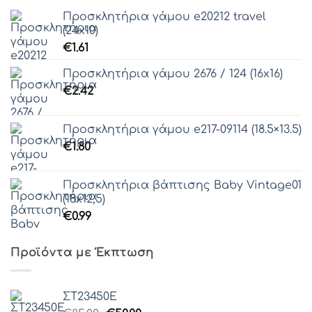
Προσκλητήρια γάμου e20212 travel
(24x10)
Γραμματοσειρά 52
€
1.61
Προσκλητήρια γάμου 2676 / 124 (16x16)
€
2.42
Γραμματοσειρά 53
Προσκλητήρια γάμου e217-09114 (18.5×13.5)
€
1.80
Γραμματοσειρά 54
Προσκλητήρια βάπτισης Baby Vintage01
(18x12,5)
Γραμματοσειρά 55
€
0.99
Γραμματοσειρά 56
Προϊόντα με Έκπτωση
Γραμματοσειρά 57
ΣΤ23450Ε
Γραμματοσειρά 58