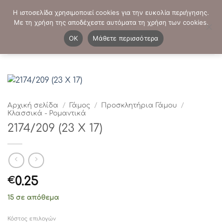
Μετάβαση
ΤΗΛΕΦΩΝΙΚΕΣ ΠΑΡΑΓΓΕΛΙΕΣ:
2103819413
-
2103821941
Η ιστοσελίδα χρησιμοποιεί cookies για την ευκολία περιήγησης.
στο
Με τη χρήση της αποδέχεστε αυτόματα τη χρήση των cookies.
περιεχόμενο
0
OK
Μάθετε περισσότερα
Αρχική σελίδα
/
Γάμος
/
Προσκλητήρια Γάμου
/
Κλασσικά - Ρομαντικά
2174/209 (23 Χ 17)
0.25
€
15 σε απόθεμα
Κόστος επιλογών