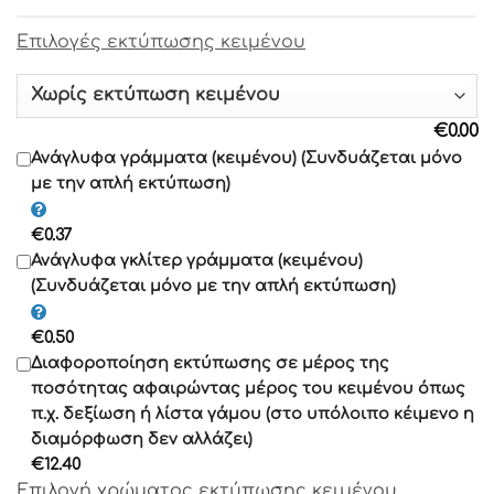
Επιλογές εκτύπωσης κειμένου
Γραμματοσειρά 9
Γραμματοσειρά 10
€
0.00
Γραμματοσειρά 11
Ανάγλυφα γράμματα (κειμένου) (Συνδυάζεται μόνο
με την απλή εκτύπωση)
Γραμματοσειρά 12
€
0.37
Γραμματοσειρά 13
Ανάγλυφα γκλίτερ γράμματα (κειμένου)
(Συνδυάζεται μόνο με την απλή εκτύπωση)
Γραμματοσειρά 14
€
0.50
Γραμματοσειρά 15
Διαφοροποίηση εκτύπωσης σε μέρος της
ποσότητας αφαιρώντας μέρος του κειμένου όπως
Γραμματοσειρά 16
π.χ. δεξίωση ή λίστα γάμου (στο υπόλοιπο κέιμενο η
διαμόρφωση δεν αλλάζει)
Γραμματοσειρά 17
€
12.40
Επιλογή χρώματος εκτύπωσης κειμένου