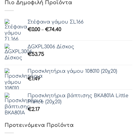
Πιο Δημοφιλή Προϊόντα
Γραμματοσειρά 44
Στέφανα γάμου ΣL166
Price
€
0.00
–
€
74.40
range:
Γραμματοσειρά 45
€0.00
ΔGXPL3006 Δίσκος
through
€
53.75
€74.40
Γραμματοσειρά 46
Προσκλητήρια γάμου 108010 (20χ20)
Γραμματοσειρά 47
€
1.49
Γραμματοσειρά 48
Προσκλητήρια βάπτισης ΒΚΑ801Α Little
Γραμματοσειρά 49
Prince (20χ20)
€
2.17
Γραμματοσειρά 50
Προτεινόμενα Προϊόντα
Γραμματοσειρά 51