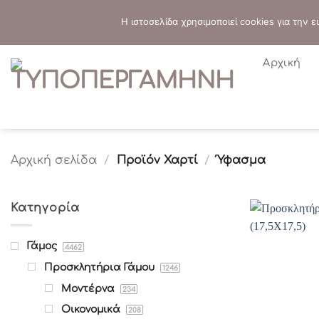
Μετάβαση
ΤΗΛΕΦΩΝΙΚΕΣ ΠΑΡΑΓΓΕΛΙΕΣ:
2103819413
-
2103821941
Η ιστοσελίδα χρησιμοποιεί cookies για την
στο
περιεχόμενο
Αρχική
Αρχική σελίδα
/
Προϊόν Χαρτί
/
Ύφασμα
Κατηγορία
Γάμος
4462
Προσκλητήρια Γάμου
1246
Μοντέρνα
234
Οικονομικά
208