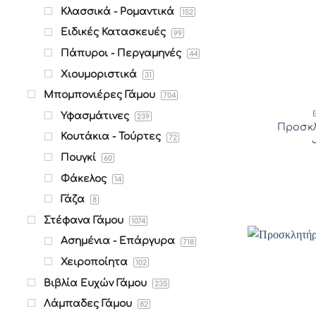
Κλασσικά - Ρομαντικά
152
Ειδικές Κατασκευές
99
Πάπυροι - Περγαμηνές
44
Χιουμοριστικά
31
Μπομπονιέρες Γάμου
704
Υφασμάτινες
239
Προσκλ
Κουτάκια - Τούρτες
72
Πουγκί
60
Φάκελος
14
Γάζα
8
Στέφανα Γάμου
1074
Ασημένια - Επάργυρα
718
Χειροποίητα
102
Βιβλία Ευχών Γάμου
235
Λάμπαδες Γάμου
82