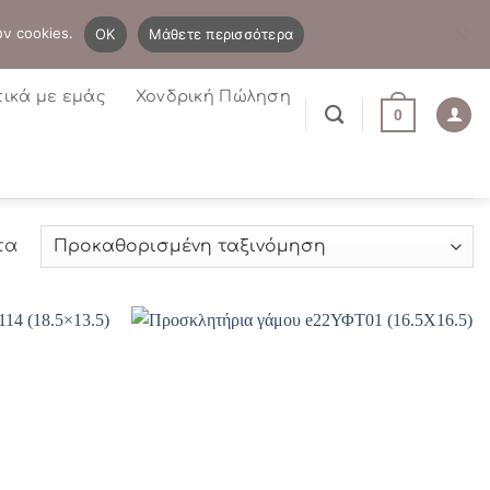
B2B
Η λίστα μου
Newsletter
ων cookies.
OK
Μάθετε περισσότερα
τικά με εμάς
Χονδρική Πώληση
0
τα