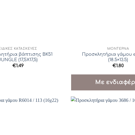
ΕΙΔΙΚΈΣ ΚΑΤΑΣΚΕΥΈΣ
ΜΟΝΤΈΡΝΑ
ητήρια βάπτισης ΒΚ51
Προσκλητήρια γάμου e2
JUNGLE (17,5Χ17,5)
(18.5×13.5)
€
1.49
€
1.80
Με ενδιαφέρ