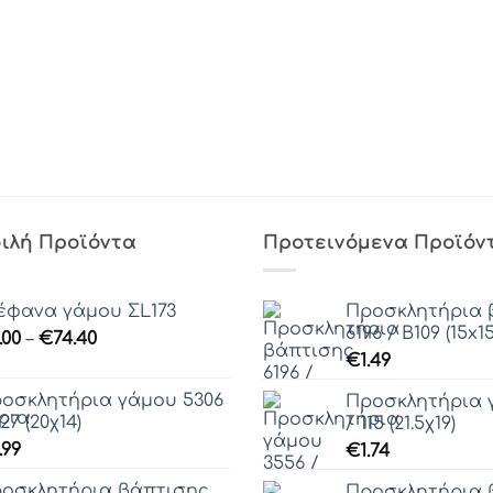
ιλή Προϊόντα
Προτεινόμενα Προϊόν
έφανα γάμου ΣL173
Προσκλητήρια 
6196 / Β109 (15x15
Price
.00
–
€
74.40
range:
€
1.49
€0.00
οσκλητήρια γάμου 5306
Προσκλητήρια 
through
227 (20χ14)
/ 115 (21.5χ19)
€74.40
.99
€
1.74
οσκλητήρια βάπτισης
Προσκλητήρια 