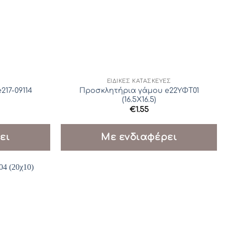
ΕΙΔΙΚΈΣ ΚΑΤΑΣΚΕΥΈΣ
17-09114
Προσκλητήρια γάμου e22ΥΦΤ01
(16.5Χ16.5)
€
1.55
ει
Με ενδιαφέρει