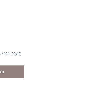
 104 (20χ10)
ει