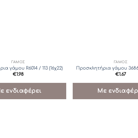
ΓΆΜΟΣ
ΓΆΜΟΣ
α γάμου R6014 / 113 (16χ22)
Προσκλητήρια γάμου 3686 /
€
1.98
€
1.67
ε ενδιαφέρει
Με ενδιαφέρ