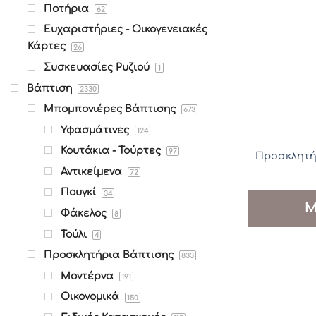
Ποτήρια
62
Ευχαριστήριες - Οικογενειακές
Κάρτες
26
Συσκευασίες Ρυζιού
1
Βάπτιση
2330
Μπομπονιέρες Βάπτισης
673
Υφασμάτινες
124
Κουτάκια - Τούρτες
97
Προσκλητήρι
Αντικείμενα
72
Πουγκί
34
Μ
Φάκελος
8
Τούλι
4
Προσκλητήρια Βάπτισης
833
Μοντέρνα
191
Οικονομικά
150