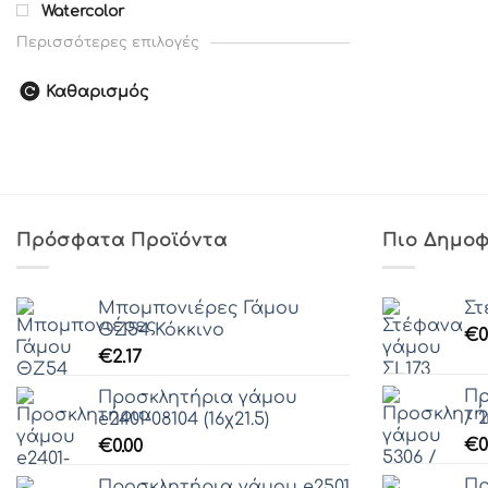
Watercolor
Περισσότερες επιλογές
Καθαρισμός
Πρόσφατα Προϊόντα
Πιο Δημοφ
Μπομπονιέρες Γάμου
Στ
ΘZ54 Κόκκινο
€
0
€
2.17
Πρ
Προσκλητήρια γάμου
/ 
e2401-08104 (16χ21.5)
€
0
€
0.00
Πρ
Προσκλητήρια γάμου e2501