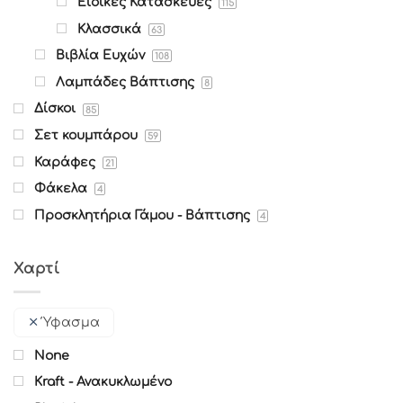
Ειδικές Κατασκευές
115
Κλασσικά
63
Βιβλία Ευχών
108
Λαμπάδες Βάπτισης
8
Δίσκοι
85
Σετ κουμπάρου
59
Καράφες
21
Φάκελα
4
Προσκλητήρια Γάμου - Βάπτισης
4
Χαρτί
Ύφασμα
None
Kraft - Ανακυκλωμένο